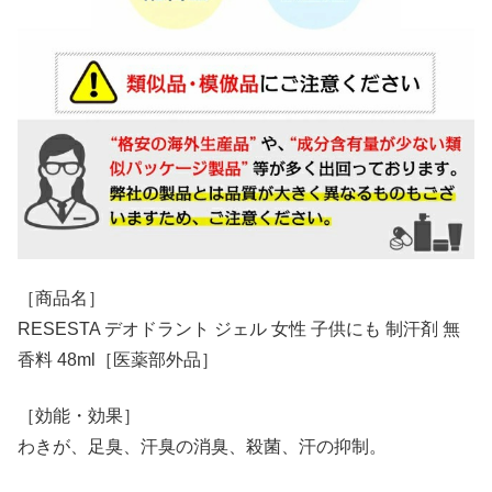
［商品名］
RESESTA デオドラント ジェル 女性 子供にも 制汗剤 無
香料 48ml［医薬部外品］
［効能・効果］
わきが、足臭、汗臭の消臭、殺菌、汗の抑制。