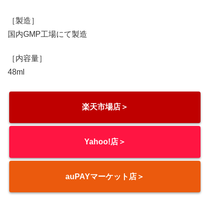
［製造］
国内GMP工場にて製造
［内容量］
48ml
楽天市場店＞
Yahoo!店＞
auPAYマーケット店＞