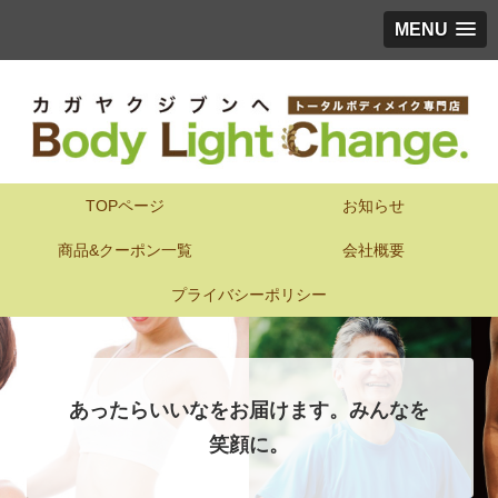
MENU
TOPページ
お知らせ
商品&クーポン一覧
会社概要
プライバシーポリシー
あったらいいなをお届けます。みんなを
笑顔に。