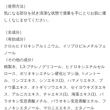
［使用方法］
気になる部分を拭き清潔な状態で適量を手にとりお肌に優
しくなじませてください。
［全成分］
《有効成分》
クロルヒドロキシアルミニウム、イソプロピルメチルフェ
ノール
《その他の成分》
精製水、1,3-ブチレノグリコール、ヒドロキシエチルセル
ロース、ポリオキシエチレン硬化ヒマシ油、l-メントー
ル、リンゴエキス、シソエキス(1)、ハマメリエキス、ブ
ドウ葉エキス、オトギリソウエキス、セイヨウキズタエキ
ス、アルニカエキス、チャエキス(1)、海藻エキス(1)、パ
ラオキシ安息香酸メチル、パラオキシ安息香酸エチル、フ
ェノキシエタノール、マロニエエキス、エタノール